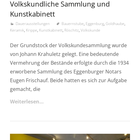
Volkskundliche Sammlung und
Kunstkabinett
Dauerausstellungen
Bauernstube
,
Eggenburg
,
Goldhaube
,
Keramik
,
Krippe
,
Kunstkabinett
,
Röschitz
,
Volkskunde
Der Grundstock der Volkskundesammlung wurde
von Johann Krahuletz gelegt. Eine bedeutende
Vermehrung der Bestände erfolgte durch die 1934
erworbene Sammlung des Eggenburger Notars
Eugen Frischauf. Beide hatten es sich zur Aufgabe
gemacht, die
Weiterlesen…