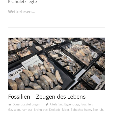
Krahuletz legte
Weiterlesen…
Fossilien – Zeugen des Lebens
Dauerausstellungen
Altelefant
,
Eggenburg
,
Fossilien
,
Gavialen
,
Kamptal
,
krahuletzi
,
Krokodil
,
Meer
,
Schachtelhalm
,
Seekuh
,