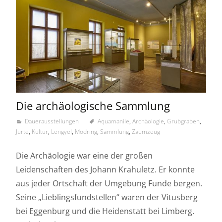
Die archäologische Sammlung
Dauerausstellungen
Aquamanile
,
Archäologie
,
Grubgraben
,
Jurte
,
Kultur
,
Lengyel
,
Mödring
,
Sammlung
,
Zaumzeug
Die Archäologie war eine der großen
Leidenschaften des Johann Krahuletz. Er konnte
aus jeder Ortschaft der Umgebung Funde bergen.
Seine „Lieblingsfundstellen“ waren der Vitusberg
bei Eggenburg und die Heidenstatt bei Limberg.