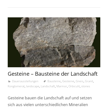
Gesteine – Bausteine der Landschaft
Dauerausstellungen
Bausteine
,
Gesteine
,
Gneis
,
Granit
,
Konglomerat
,
landscape
,
Landschaft
,
Marmor
,
Orbiculit
,
stones
Gesteine bauen die Landschaft auf und setzen
sich aus vielen unterschiedlichen Mineralien