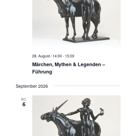
t
g
e
a
n
-
t
N
i
a
v
o
28. August / 14:00
-
15:00
i
n
Märchen, Mythen & Legenden –
g
Führung
a
t
September 2026
i
SO.
o
6
n