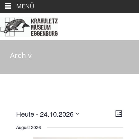
MENÜ
Archiv
A
V
Heute
 - 
24.10.2026
L
e
D
i
n
August 2026
r
s
a
t