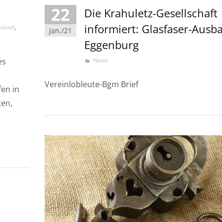
22
Die Krahuletz-Gesellschaft
informiert: Glasfaser-Ausb
lüssel
,
Jan./21
Eggenburg
es
News
Vereinlobleute-Bgm Brief
fen in
ten,