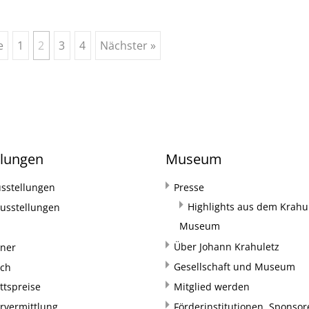
e
1
2
3
4
Nächster »
llungen
Museum
sstellungen
Presse
Highlights aus dem Krahul
usstellungen
Museum
Über Johann Krahuletz
rner
Gesellschaft und Museum
uch
ittspreise
Mitglied werden
rvermittlung
Förderinstitutionen, Sponso