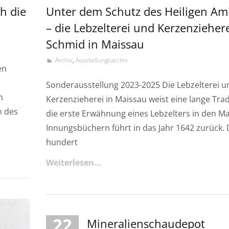
h die
Unter dem Schutz des Heiligen Am
– die Lebzelterei und Kerzenzieher
Schmid in Maissau
Archiv
,
Ausstellungsarchiv
en
Sonderausstellung 2023-2025 Die Lebzelterei u
n
Kerzenzieherei in Maissau weist eine lange Trad
n des
die erste Erwähnung eines Lebzelters in den M
Innungsbüchern führt in das Jahr 1642 zurück. D
hundert
Weiterlesen…
22
Mineralienschaudepot