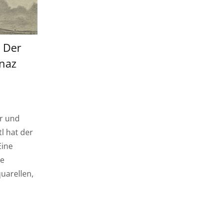
 Der
naz
r und
tl hat der
Eine
he
quarellen,