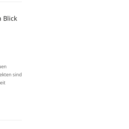
 Blick
uen
ekten sind
eit