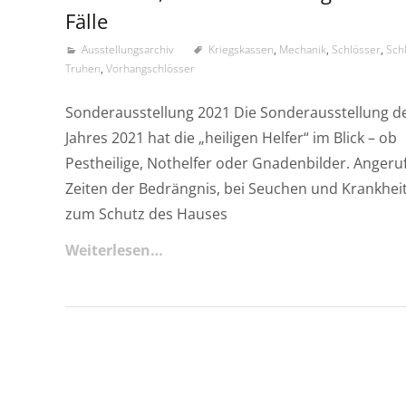
Fälle
Ausstellungsarchiv
Kriegskassen
,
Mechanik
,
Schlösser
,
Sch
Truhen
,
Vorhangschlösser
Sonderausstellung 2021 Die Sonderausstellung d
Jahres 2021 hat die „heiligen Helfer“ im Blick – ob
Pestheilige, Nothelfer oder Gnadenbilder. Angeru
Zeiten der Bedrängnis, bei Seuchen und Krankhei
zum Schutz des Hauses
Weiterlesen…