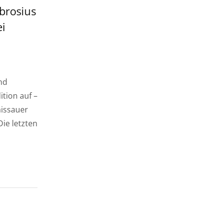
brosius
ei
nd
ition auf –
aissauer
ie letzten