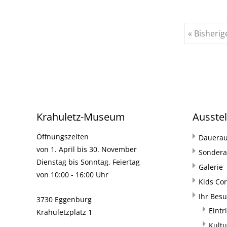
Beiträge
« Bisherig
Navigation
Krahuletz-Museum
Ausste
Öffnungszeiten
Dauerau
von 1. April bis 30. November
Sondera
Dienstag bis Sonntag, Feiertag
Galerie
von 10:00 - 16:00 Uhr
Kids Co
Ihr Bes
3730 Eggenburg
Eintr
Krahuletzplatz 1
Kultu