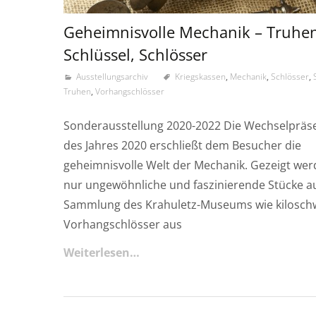
Geheimnisvolle Mechanik – Truhen
Schlüssel, Schlösser
Ausstellungsarchiv
Kriegskassen
,
Mechanik
,
Schlösser
,
Truhen
,
Vorhangschlösser
Sonderausstellung 2020-2022 Die Wechselpräs
des Jahres 2020 erschließt dem Besucher die
geheimnisvolle Welt der Mechanik. Gezeigt wer
nur ungewöhnliche und faszinierende Stücke a
Sammlung des Krahuletz-Museums wie kilosch
Vorhangschlösser aus
Weiterlesen…