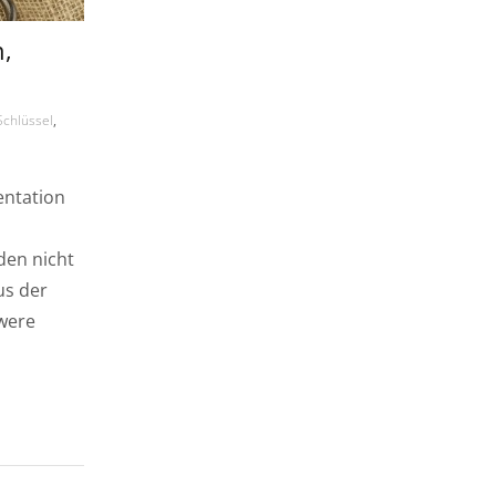
,
Schlüssel
,
entation
den nicht
us der
were