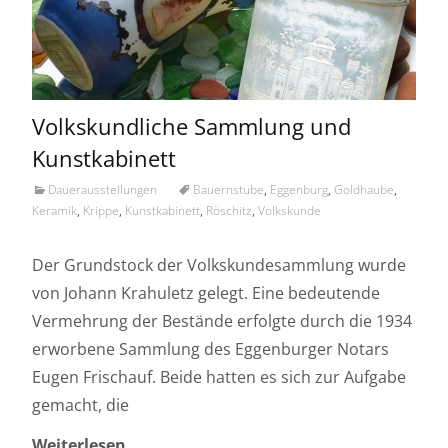
Volkskundliche Sammlung und
Kunstkabinett
Dauerausstellungen
Bauernstube
,
Eggenburg
,
Goldhaube
,
Keramik
,
Krippe
,
Kunstkabinett
,
Röschitz
,
Volkskunde
Der Grundstock der Volkskundesammlung wurde
von Johann Krahuletz gelegt. Eine bedeutende
Vermehrung der Bestände erfolgte durch die 1934
erworbene Sammlung des Eggenburger Notars
Eugen Frischauf. Beide hatten es sich zur Aufgabe
gemacht, die
Weiterlesen…