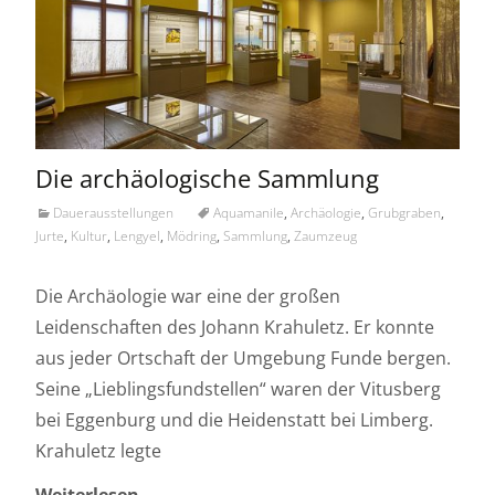
Die archäologische Sammlung
Dauerausstellungen
Aquamanile
,
Archäologie
,
Grubgraben
,
Jurte
,
Kultur
,
Lengyel
,
Mödring
,
Sammlung
,
Zaumzeug
Die Archäologie war eine der großen
Leidenschaften des Johann Krahuletz. Er konnte
aus jeder Ortschaft der Umgebung Funde bergen.
Seine „Lieblingsfundstellen“ waren der Vitusberg
bei Eggenburg und die Heidenstatt bei Limberg.
Krahuletz legte