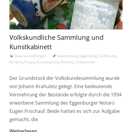
Volkskundliche Sammlung und
Kunstkabinett
Dauerausstellungen
Bauernstube
,
Eggenburg
,
Goldhaube
,
Keramik
,
Krippe
,
Kunstkabinett
,
Röschitz
,
Volkskunde
Der Grundstock der Volkskundesammlung wurde
von Johann Krahuletz gelegt. Eine bedeutende
Vermehrung der Bestände erfolgte durch die 1934
erworbene Sammlung des Eggenburger Notars
Eugen Frischauf. Beide hatten es sich zur Aufgabe
gemacht, die
Weiterlesen…