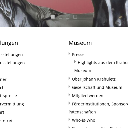
llungen
Museum
sstellungen
Presse
Highlights aus dem Krahul
usstellungen
Museum
Über Johann Krahuletz
rner
Gesellschaft und Museum
uch
ittspreise
Mitglied werden
rvermittlung
Förderinstitutionen, Sponso
Patenschaften
hrt
Who-is-Who
erefrei