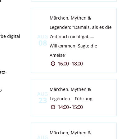
r
Märchen, Mythen &
Legenden: “Damals, als es die
be digital
AUG
Zeit noch nicht gab…:
08
Willkommen! Sagte die
Ameise”
16:00 - 18:00
etz-
Märchen, Mythen &
p
AUG
23
Legenden – Führung
14:00 - 15:00
Märchen, Mythen &
AUG