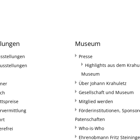
llungen
Museum
sstellungen
Presse
Highlights aus dem Krahul
usstellungen
Museum
Über Johann Krahuletz
rner
Gesellschaft und Museum
uch
ittspreise
Mitglied werden
rvermittlung
Förderinstitutionen, Sponso
Patenschaften
hrt
Who-is-Who
erefrei
Ehrenobmann Fritz Steininge