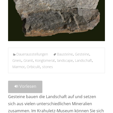
Dauerausstellungen
Bausteine
,
Gesteine
,
Gneis
,
Granit
,
Konglomerat
,
landscape
,
Landschaft
,
Marmor
,
Orbiculit
,
stones
🔊 Vorlesen
Gesteine bauen die Landschaft auf und setzen
sich aus vielen unterschiedlichen Mineralien
zusammen. Im Krahuletz-Museum können Sie sich