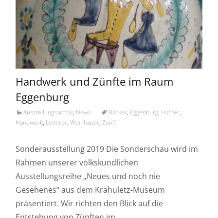
Handwerk und Zünfte im Raum
Eggenburg
Ausstellungsarchiv
,
News
Bäcker
,
Eggenburg
,
Hafner
,
Handwerk
,
Lederer
,
Weinhauer
,
Zunft
Sonderausstellung 2019 Die Sonderschau wird im
Rahmen unserer volkskundlichen
Ausstellungsreihe „Neues und noch nie
Gesehenes“ aus dem Krahuletz-Museum
präsentiert. Wir richten den Blick auf die
Entstehung von Zünften im