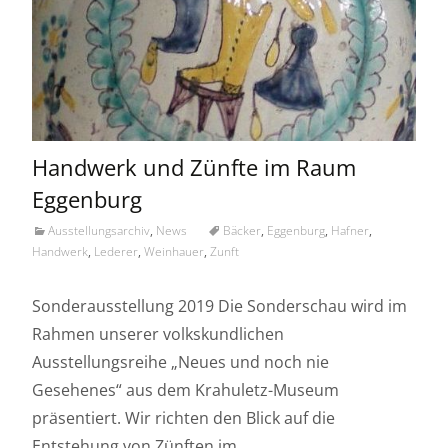
Handwerk und Zünfte im Raum
Eggenburg
Ausstellungsarchiv
,
News
Bäcker
,
Eggenburg
,
Hafner
,
Handwerk
,
Lederer
,
Weinhauer
,
Zunft
Sonderausstellung 2019 Die Sonderschau wird im
Rahmen unserer volkskundlichen
Ausstellungsreihe „Neues und noch nie
Gesehenes“ aus dem Krahuletz-Museum
präsentiert. Wir richten den Blick auf die
Entstehung von Zünften im