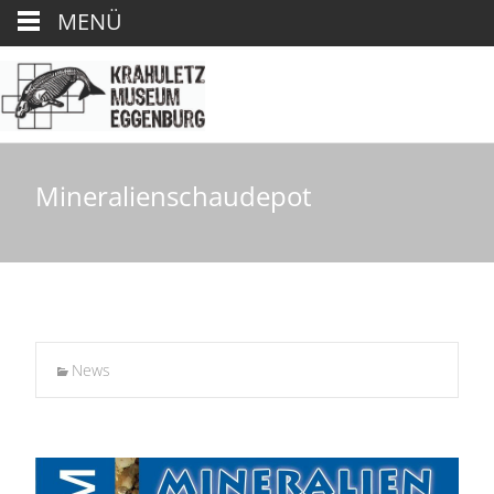
MENÜ
Mineralienschaudepot
News