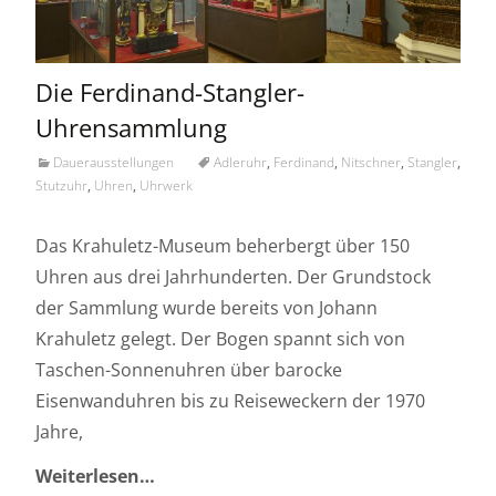
Die Ferdinand-Stangler-
Uhrensammlung
Dauerausstellungen
Adleruhr
,
Ferdinand
,
Nitschner
,
Stangler
,
Stutzuhr
,
Uhren
,
Uhrwerk
Das Krahuletz-Museum beherbergt über 150
Uhren aus drei Jahrhunderten. Der Grundstock
der Sammlung wurde bereits von Johann
Krahuletz gelegt. Der Bogen spannt sich von
Taschen-Sonnenuhren über barocke
Eisenwanduhren bis zu Reiseweckern der 1970
Jahre,
Weiterlesen…