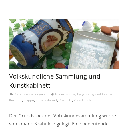
Volkskundliche Sammlung und
Kunstkabinett
Dauerausstellungen
Bauernstube
,
Eggenburg
,
Goldhaube
,
Keramik
,
Krippe
,
Kunstkabinett
,
Röschitz
,
Volkskunde
Der Grundstock der Volkskundesammlung wurde
von Johann Krahuletz gelegt. Eine bedeutende