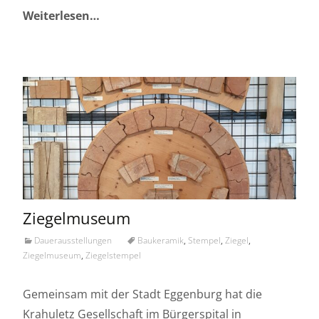
Weiterlesen…
Ziegelmuseum
Dauerausstellungen
Baukeramik
,
Stempel
,
Ziegel
,
Ziegelmuseum
,
Ziegelstempel
Gemeinsam mit der Stadt Eggenburg hat die
Krahuletz Gesellschaft im Bürgerspital in