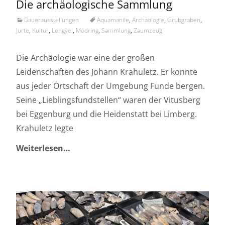
Die archäologische Sammlung
Dauerausstellungen
Aquamanile
,
Archäologie
,
Grubgraben
,
Jurte
,
Kultur
,
Lengyel
,
Mödring
,
Sammlung
,
Zaumzeug
Die Archäologie war eine der großen
Leidenschaften des Johann Krahuletz. Er konnte
aus jeder Ortschaft der Umgebung Funde bergen.
Seine „Lieblingsfundstellen“ waren der Vitusberg
bei Eggenburg und die Heidenstatt bei Limberg.
Krahuletz legte
Weiterlesen…