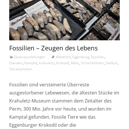
Fossilien – Zeugen des Lebens
Dauerausstellungen
Altelefant
,
Eggenburg
,
Fossilien
,
Gavialen
,
Kamptal
,
krahuletzi
,
Krokodil
,
Meer
,
Schachtelhalm
,
Seekuh
,
Tetralophodon
Fossilien sind versteinerte Überreste
ausgestorbener Lebewesen, die ältesten Stücke im
Krahuletz-Museum stammen dem Zeitalter des
Perm, 300 Mio. Jahre vor heute, und wurden im
Kamptal gefunden. Fossile Tiere wie das
Eggenburger Krokodil oder die