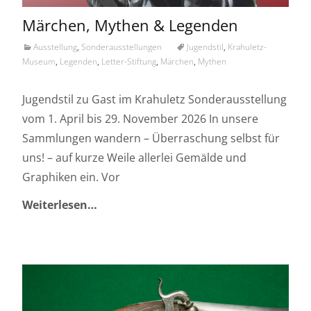
Märchen, Mythen & Legenden
Ausstellung
,
Sonderausstellungen
Jugendstil
,
Krahuletz-
Museum
,
Legenden
,
Letter-Stiftung
,
Märchen
,
Mythen
Jugendstil zu Gast im Krahuletz Sonderausstellung
vom 1. April bis 29. November 2026 In unsere
Sammlungen wandern – Überraschung selbst für
uns! – auf kurze Weile allerlei Gemälde und
Graphiken ein. Vor
Weiterlesen…