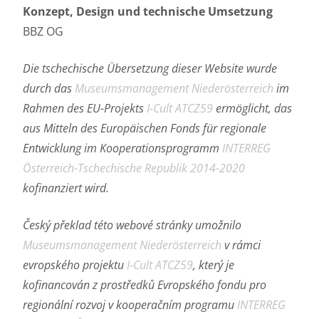
Konzept, Design und technische Umsetzung
BBZ OG
Die tschechische Übersetzung dieser Website wurde
durch das
Museumsmanagement Niederösterreich
im
Rahmen des EU-Projekts
I-Cult ATCZ59
ermöglicht, das
aus Mitteln des Europäischen Fonds für regionale
Entwicklung im Kooperationsprogramm
INTERREG
Österreich-Tschechische Republik 2014-2020
kofinanziert wird.
Český překlad této webové stránky umožnilo
Museumsmanagement Niederösterreich
v rámci
evropského projektu
I-Cult ATCZ59
, který je
kofinancován z prostředků Evropského fondu pro
regionální rozvoj v kooperačním programu
INTERREG