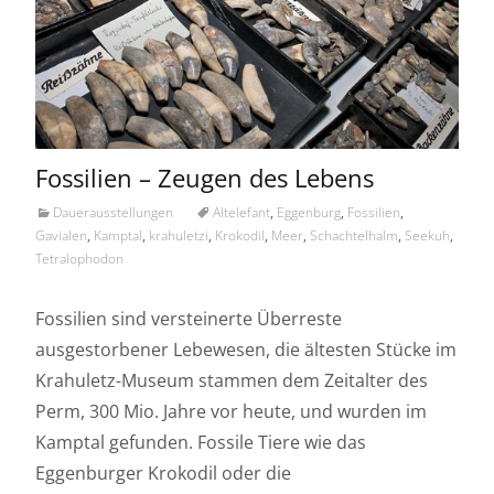
Fossilien – Zeugen des Lebens
Dauerausstellungen
Altelefant
,
Eggenburg
,
Fossilien
,
Gavialen
,
Kamptal
,
krahuletzi
,
Krokodil
,
Meer
,
Schachtelhalm
,
Seekuh
,
Tetralophodon
Fossilien sind versteinerte Überreste
ausgestorbener Lebewesen, die ältesten Stücke im
Krahuletz-Museum stammen dem Zeitalter des
Perm, 300 Mio. Jahre vor heute, und wurden im
Kamptal gefunden. Fossile Tiere wie das
Eggenburger Krokodil oder die