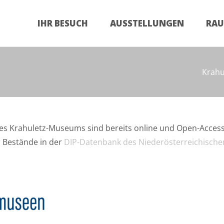
Zum
Inhalt
IHR BESUCH
AUSSTELLUNGEN
RA
springen
Krah
es Krahuletz-Museums sind bereits online und Open-Acces
r Bestände in der
DIP-Datenbank des Niederösterreichische