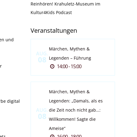
Reinhören! Krahuletz-Museum im
Kultur4Kids Podcast
Veranstaltungen
ren und
Märchen, Mythen &
AUG.
08
Legenden – Führung
r
14:00 - 15:00
Märchen, Mythen &
Legenden: „Damals, als es
be digital
AUG.
die Zeit noch nicht gab…:
08
Willkommen! Sagte die
Ameise“
16:00 - 18:00
etz-