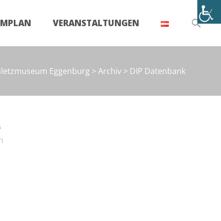
Suchen
UMPLAN
VERANSTALTUNGEN
nach:
uletzmuseum Eggenburg
>
Archiv
>
DIP Datenbank
s
n