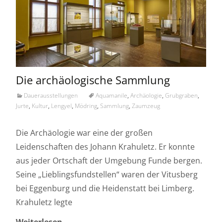
Die archäologische Sammlung
Dauerausstellungen
Aquamanile
,
Archäologie
,
Grubgraben
,
Jurte
,
Kultur
,
Lengyel
,
Mödring
,
Sammlung
,
Zaumzeug
Die Archäologie war eine der großen
Leidenschaften des Johann Krahuletz. Er konnte
aus jeder Ortschaft der Umgebung Funde bergen.
Seine „Lieblingsfundstellen“ waren der Vitusberg
bei Eggenburg und die Heidenstatt bei Limberg.
Krahuletz legte