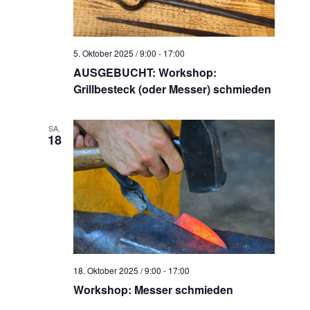
t
g
e
a
n
5. Oktober 2025 / 9:00
-
17:00
-
t
AUSGEBUCHT: Workshop:
N
Grillbesteck (oder Messer) schmieden
i
a
v
o
SA.
i
18
n
g
a
t
i
o
n
18. Oktober 2025 / 9:00
-
17:00
Workshop: Messer schmieden