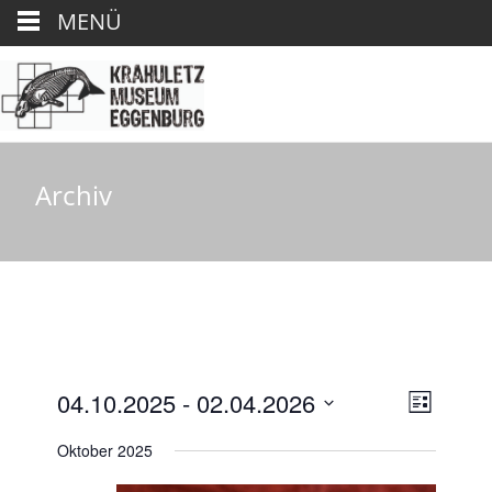
MENÜ
Archiv
A
V
04.10.2025
 - 
02.04.2026
L
e
D
i
n
Oktober 2025
r
s
a
t