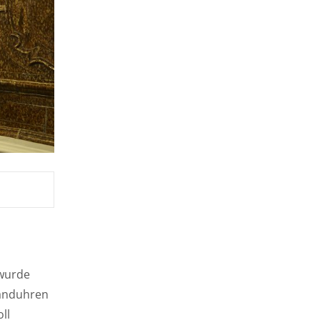
 wurde
wanduhren
ll