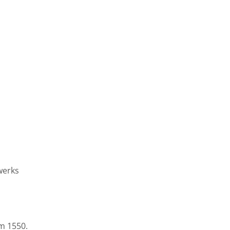
werks
um 1550.