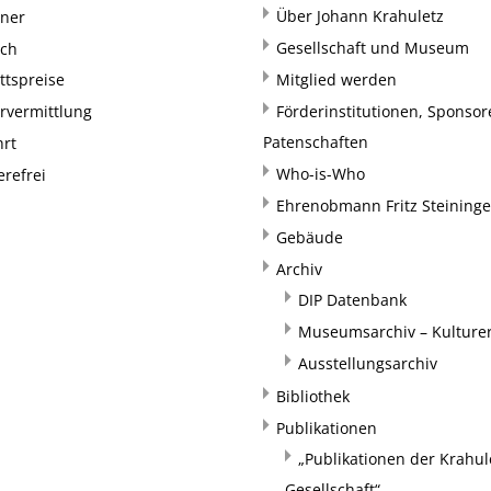
Über Johann Krahuletz
rner
Gesellschaft und Museum
uch
ittspreise
Mitglied werden
rvermittlung
Förderinstitutionen, Sponso
Patenschaften
hrt
Who-is-Who
erefrei
Ehrenobmann Fritz Steininge
Gebäude
Archiv
DIP Datenbank
Museumsarchiv – Kulturer
Ausstellungsarchiv
Bibliothek
Publikationen
„Publikationen der Krahul
Gesellschaft“