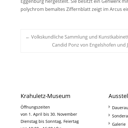
Eggenburg hergestellt. Sie besitzt ein Gehwerk 
polychrom bemaltes Ziffernblatt zeigt im Arcus ei
Navigation
←
Volkskundliche Sammlung und Kunstkabinet
Candid Ponz von Engelshofen und J
posten
Krahuletz-Museum
Ausste
Öffnungszeiten
Dauerau
von 1. April bis 30. November
Sondera
Dienstag bis Sonntag, Feiertag
Galerie