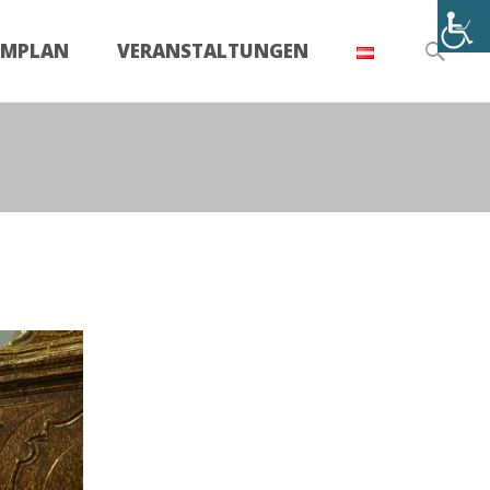
Suchen
UMPLAN
VERANSTALTUNGEN
nach:
llungen
>
Die Ferdinand-Stangler-Uhrensammlung