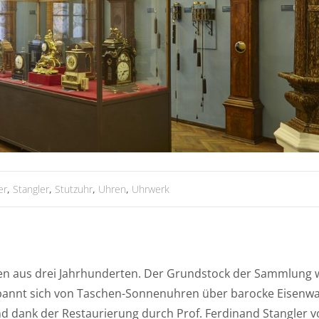
er
,
Stangler
,
Stutzuhr
,
Uhren
,
Uhrwerk
n aus drei Jahrhunderten. Der Grundstock der Sammlung
 spannt sich von Taschen-Sonnenuhren über barocke Eisen
ind dank der Restaurierung durch Prof. Ferdinand Stangler vo