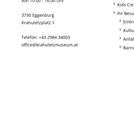
von 10:00 - 16:00 Uhr
Kids Co
Ihr Bes
3730 Eggenburg
Eintr
Krahuletzplatz 1
Kultu
Telefon: +43 2984 34003
Anfa
office@krahuletzmuseum.at
Barri