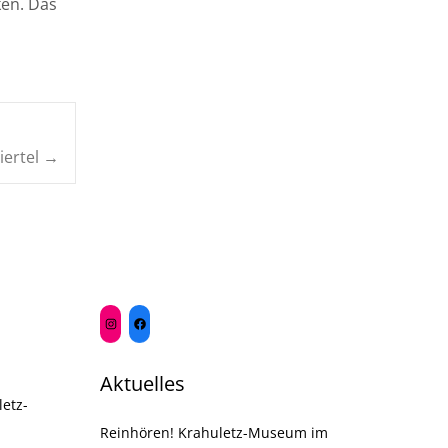
ken. Das
iertel
→
Aktuelles
etz-
Reinhören! Krahuletz-Museum im