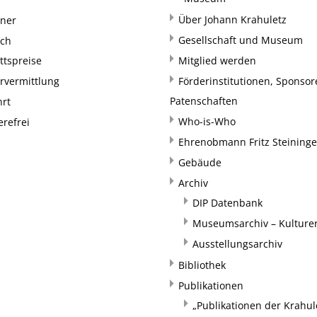
Über Johann Krahuletz
rner
Gesellschaft und Museum
uch
ittspreise
Mitglied werden
rvermittlung
Förderinstitutionen, Sponso
Patenschaften
hrt
Who-is-Who
erefrei
Ehrenobmann Fritz Steininge
Gebäude
Archiv
DIP Datenbank
Museumsarchiv – Kulturer
Ausstellungsarchiv
Bibliothek
Publikationen
„Publikationen der Krahul