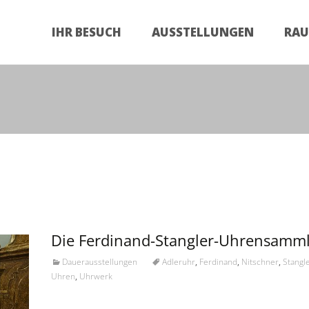
Zum
Inhalt
IHR BESUCH
AUSSTELLUNGEN
RA
springen
Die Ferdinand-Stangler-Uhrensamm
Dauerausstellungen
Adleruhr
,
Ferdinand
,
Nitschner
,
Stangl
Uhren
,
Uhrwerk