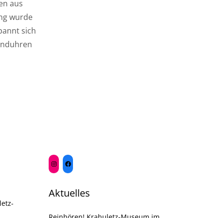
en aus
ung wurde
pannt sich
anduhren
Aktuelles
etz-
Reinhören! Krahuletz-Museum im