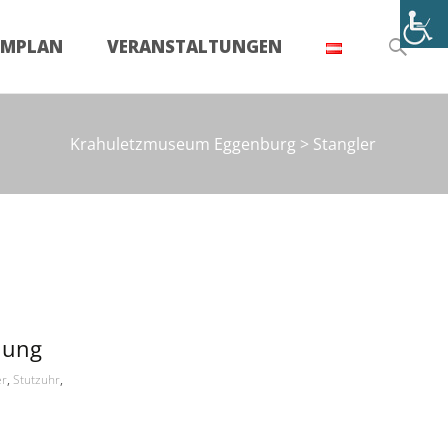
Suchen
UMPLAN
VERANSTALTUNGEN
nach:
Krahuletzmuseum Eggenburg
>
Stangler
lung
er
,
Stutzuhr
,