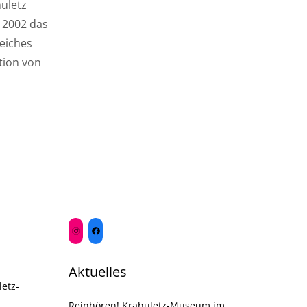
uletz
r 2002 das
reiches
tion von
Aktuelles
etz-
Reinhören! Krahuletz-Museum im