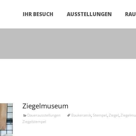
Zum
Inhalt
IHR BESUCH
AUSSTELLUNGEN
RA
springen
Ziegelmuseum
Dauerausstellungen
Baukeramik
,
Stempel
,
Ziegel
,
Ziegelm
Ziegelstempel