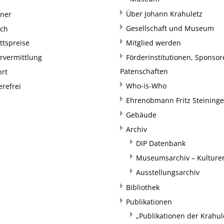
Über Johann Krahuletz
rner
Gesellschaft und Museum
uch
ittspreise
Mitglied werden
rvermittlung
Förderinstitutionen, Sponso
Patenschaften
hrt
Who-is-Who
erefrei
Ehrenobmann Fritz Steininge
Gebäude
Archiv
DIP Datenbank
Museumsarchiv – Kulturer
Ausstellungsarchiv
Bibliothek
Publikationen
„Publikationen der Krahul