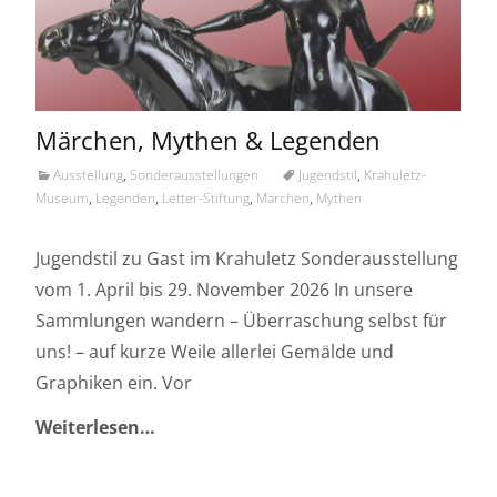
Märchen, Mythen & Legenden
Ausstellung
,
Sonderausstellungen
Jugendstil
,
Krahuletz-
Museum
,
Legenden
,
Letter-Stiftung
,
Märchen
,
Mythen
Jugendstil zu Gast im Krahuletz Sonderausstellung
vom 1. April bis 29. November 2026 In unsere
Sammlungen wandern – Überraschung selbst für
uns! – auf kurze Weile allerlei Gemälde und
Graphiken ein. Vor
Weiterlesen…