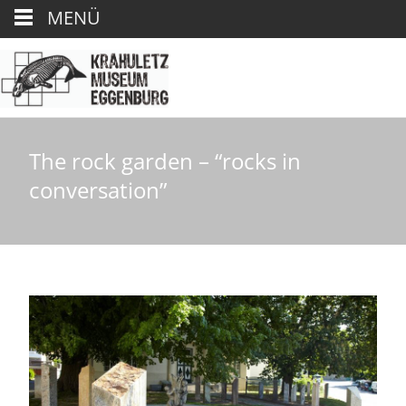
MENÜ
The rock garden – “rocks in
conversation”