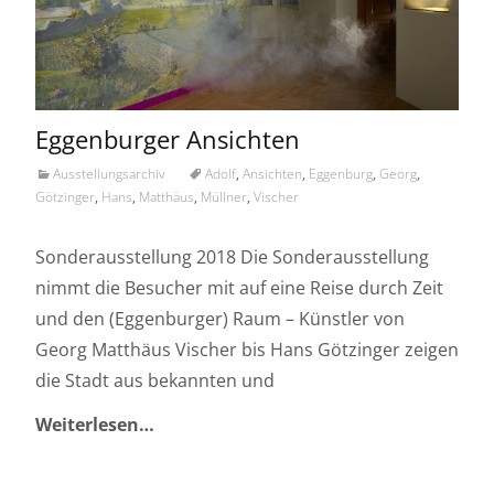
Eggenburger Ansichten
Ausstellungsarchiv
Adolf
,
Ansichten
,
Eggenburg
,
Georg
,
Götzinger
,
Hans
,
Matthäus
,
Müllner
,
Vischer
Sonderausstellung 2018 Die Sonderausstellung
nimmt die Besucher mit auf eine Reise durch Zeit
und den (Eggenburger) Raum – Künstler von
Georg Matthäus Vischer bis Hans Götzinger zeigen
die Stadt aus bekannten und
Weiterlesen…