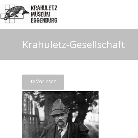
Krahuletz-Gesellschaft
🔊 Vorlesen