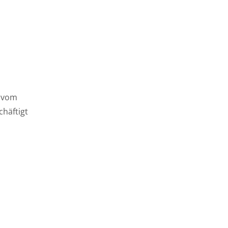
t vom
chäftigt