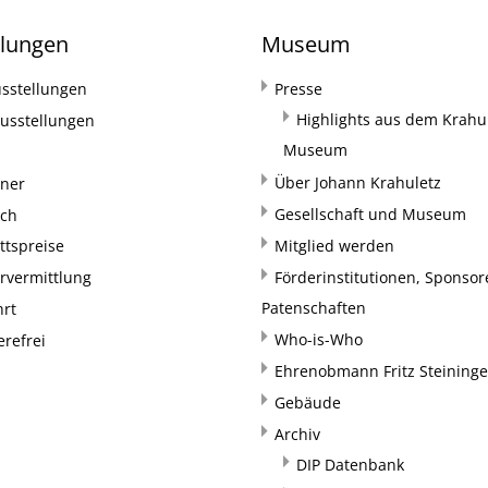
llungen
Museum
sstellungen
Presse
Highlights aus dem Krahul
usstellungen
Museum
Über Johann Krahuletz
rner
Gesellschaft und Museum
uch
ittspreise
Mitglied werden
rvermittlung
Förderinstitutionen, Sponso
Patenschaften
hrt
Who-is-Who
erefrei
Ehrenobmann Fritz Steininge
Gebäude
Archiv
DIP Datenbank