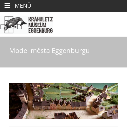
MENÜ
Model města Eggenburgu