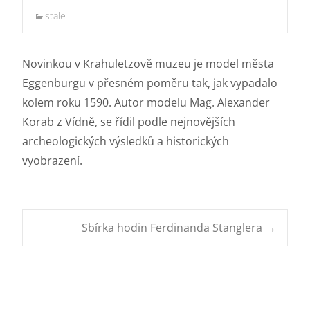
stale
Novinkou v Krahuletzově muzeu je model města
Eggenburgu v přesném poměru tak, jak vypadalo
kolem roku 1590. Autor modelu Mag. Alexander
Korab z Vídně, se řídil podle nejnovějších
archeologických výsledků a historických
vyobrazení.
Post
Sbírka hodin Ferdinanda Stanglera
→
navigation