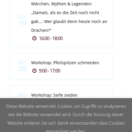
Märchen, Mythen & Legenden:
„Damals, als es die Zeit noch nicht
SEP.
19
gab…: Wer glaubt denn heute noch an
Drachen?“
16:00 - 18:00
SEP.
Workshop: Pfeilspitzen schmieden
20
9:00 - 17:00
SEP.
Workshop: Seife sieden
20
13:00 - 17:00
Diese Website verwendet Cookies um Zugriffe zu analysieren
wie die Website verwendet wird. Durch die Nutzung dieser
Website erklären Sie sich damit einverstanden dass Cookies
gespeichert werden.