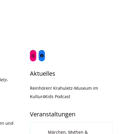
i
v
c
h
i
t
g
e
a
n
-
t
N
i
a
Aktuelles
v
o
etz-
i
Reinhören! Krahuletz-Museum im
n
g
Kultur4Kids Podcast
a
t
Veranstaltungen
i
ren und
o
Märchen, Mythen &