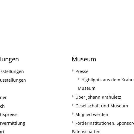
llungen
Museum
sstellungen
Presse
Highlights aus dem Krahul
usstellungen
Museum
Über Johann Krahuletz
rner
Gesellschaft und Museum
uch
ittspreise
Mitglied werden
rvermittlung
Förderinstitutionen, Sponso
Patenschaften
hrt