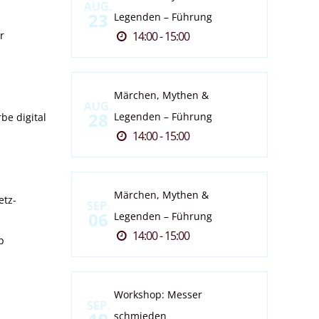
n
AUG.
23
Legenden – Führung
r
14:00 - 15:00
Märchen, Mythen &
AUG.
28
Legenden – Führung
be digital
14:00 - 15:00
Märchen, Mythen &
etz-
SEP.
06
Legenden – Führung
14:00 - 15:00
p
Workshop: Messer
SEP.
schmieden